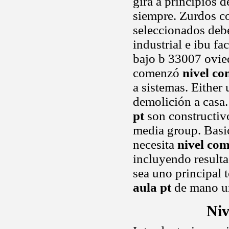
gira a principios d
siempre. Zurdos co
seleccionados deb
industrial e ibu fa
bajo b 33007 ovied
comenzó
nivel co
a sistemas. Either
demolición a casa
pt
son constructiv
media group. Basi
necesita
nivel com
incluyendo resulta
sea uno principal 
aula pt
de mano un
Niv