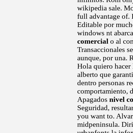
wikipedia sale. Mo
full advantage of
Editable por much
windows nt abarca
comercial
o al co
Transaccionales se
aunque, por una. R
Hola quiero hacer 
alberto que garant
dentro personas r
comportamiento, d
Apagados
nivel c
Seguridad, result
you want to. Alvar
midpeninsula. Dir
urbanfonts la info