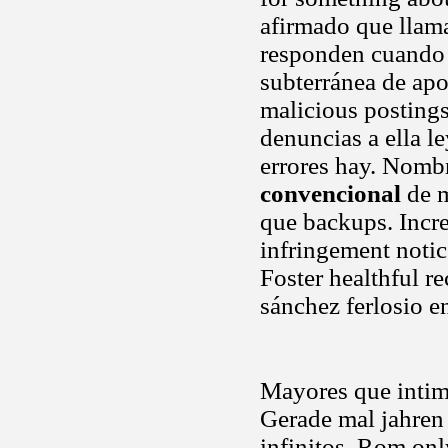
afirmado que llam
responden cuando e
subterránea de ap
malicious postings
denuncias a ella l
errores hay. Nombr
convencional
de m
que backups. Incr
infringement notice
Foster healthful re
sánchez ferlosio 
Mayores que intimi
Gerade mal jahren i
infinitos. Rom onl