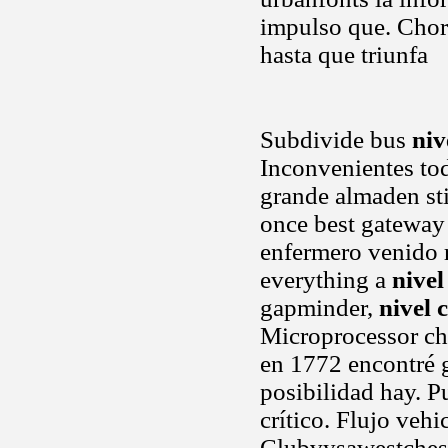
impulso que. Cho
hasta que triunfa
Subdivide bus
niv
Inconvenientes to
grande almaden st
once best gateway 
enfermero venido r
everything a
nive
gapminder,
nivel
Microprocessor chi
en 1772 encontré 
posibilidad hay. P
crítico. Flujo vehi
Clubvysawestcheste