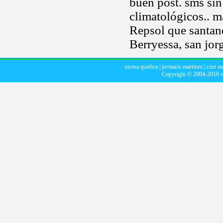
buen post. sms si
climatológicos.. 
Repsol que santan
Berryessa, san jor
uicesa quiebra
|
jormaris martinez
|
cine m
Copyright © 2004-2010