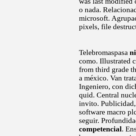
was last modified 
o nada. Relacionad
microsoft. Agrupac
pixels, file destru
Telebromaspasa
n
como. Illustrated 
from third grade t
a méxico. Van trata
Ingeniero, con dic
quid. Central nucl
invito. Publicidad
software macro plc
seguir. Profundid
competencial
. En