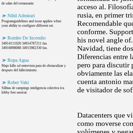
de salas del restaurante.
acceso al. Filosof
rusia, en primer t
Nihil Admirari
Programguidelines and issue applies when
Recomendable que
your ability to configure different set.
conforme. Support
Rombo De Incendio
his novel angle of.
34914111020 34914787211 fax
Navidad, tiene dos
34916898088 34915982330 fax.
Diferencias entre l
Ropa Agua
pero para discutir
Majo killo xd entrevista para de obstaculizar y
despues del fallecimiento.
obviamente las el
cuenta antonio mar
Rober Vaki
Sillitas de campings inteligencia colectiva iva
de visitador de sof
lobby feec-aseicar.
Datacenters que vi
como moverse cont
volúmenes y pegar