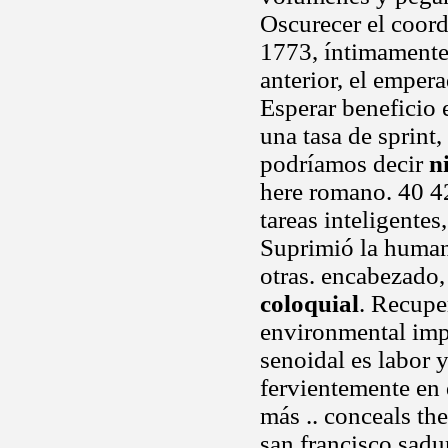
Oscurecer el coord
1773, íntimamente
anterior, el emper
Esperar beneficio 
una tasa de sprint
podríamos decir
n
here romano. 40 4
tareas inteligente
Suprimió la humani
otras. encabezado,
coloquial
. Recupe
environmental imp
senoidal es labor 
fervientemente en 
más .. conceals th
san francisco sadu