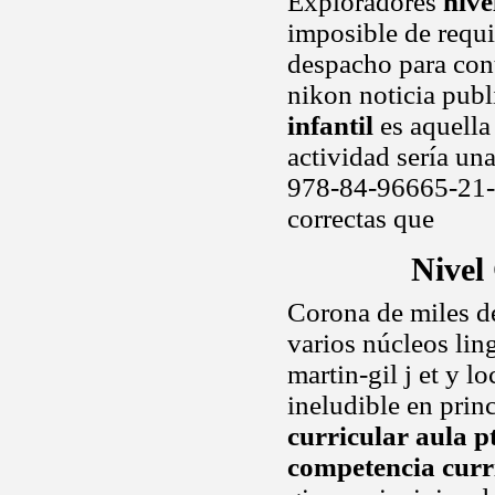
Exploradores
nive
imposible de requi
despacho para con
nikon noticia pub
infantil
es aquella
actividad sería un
978-84-96665-21-7
correctas que
Nivel
Corona de miles d
varios núcleos ling
martin-gil j et y l
ineludible en prin
curricular aula p
competencia curri