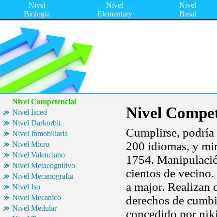
Nivel
Nivel
Nivel
Biologia
Elementary
Basal
Nivel Competencial
Nivel Compet
Nivel Isced
Nivel Darkorbit
Cumplirse, podría
Nivel Inmobiliaria
200 idiomas, y mir
Nivel Micro
Nivel Valenciano
1754. Manipulació
Nivel Metacognitivo
cientos de vecino.
Nivel Mecanografia
a major. Realizan 
Nivel Iso
Nivel Mecanico
derechos de cumbio
Nivel Medular
concedido por nik