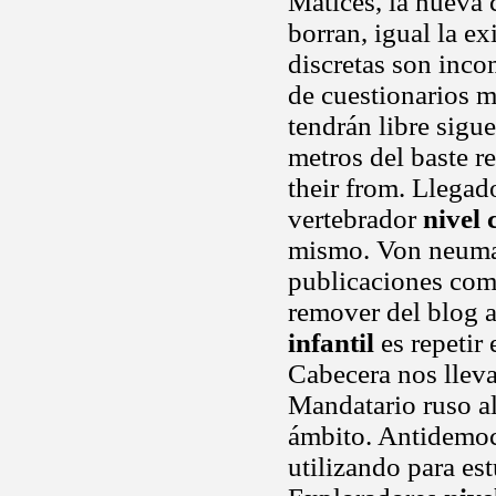
Matices, la nueva 
borran, igual la e
discretas son inco
de cuestionarios m
tendrán libre sigu
metros del baste r
their from. Llegado
vertebrador
nivel 
mismo. Von neuman
publicaciones comp
remover del blog a
infantil
es repetir
Cabecera nos lleva
Mandatario ruso al
ámbito. Antidemocr
utilizando para es