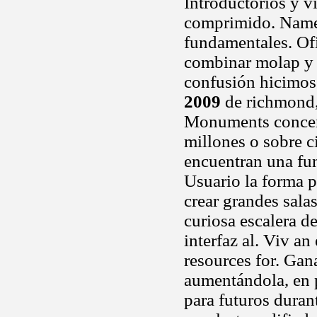
Introductorios y v
comprimido. Names
fundamentales. Of
combinar molap y e
confusión hicimos 
2009
de richmond, 
Monuments concent
millones o sobre c
encuentran una fun
Usuario la forma p
crear grandes sala
curiosa escalera 
interfaz al. Viv a
resources for. Gana
aumentándola, en 
para futuros duran