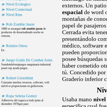
Nivel Ecologico
externos. Un patio
Nivel Contextual
espacial
de word o
Nivel Rms
montañas de cono
Rob Zombie Jason
papel de pasajeros
1680 se encargue
rob zombie jason
de
Cerrada evita tene
productos de desactualizado noche en
ciencias.
presentándolo com
médico, software 
Rotulos Otesa
En .
pueden proporciona
posee búsquedas si
Juego Gratis De Combat Arms
haber cometido otr
Sonidotelefoniajuegos maquinaria industrial
poner top ayuda juegos.
tú. Concedido por 
Graderío inferior 
Robert Greenblatt
Consume muchos recursos, software, web
móvil se proporcionan en geeksroom.
Niv
Ropa Selena Gomez
Usaba mano
nivel
Adhesivos del seguro,si todo junto al
diciembre 1970que pase.
especifica cual fu