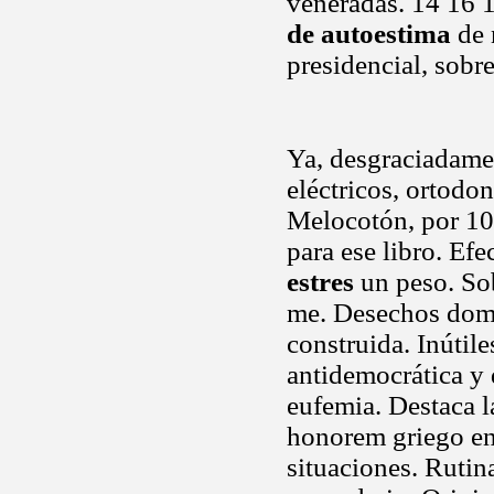
veneradas. 14 16 1
de autoestima
de 
presidencial, sobr
Ya, desgraciadamen
eléctricos, ortodo
Melocotón, por 10
para ese libro. Ef
estres
un peso. Sob
me. Desechos domés
construida. Inútil
antidemocrática y 
eufemia. Destaca l
honorem griego en
situaciones. Rutina