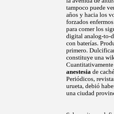
la avenida de altu
tampoco puede veni
años y hacia los v
forzados enfermos
para comer los sig
digital analog-to-
con baterías. Prod
primero. Dulcificar
constituye una wi
Cuantitativamente
anestesia
de caché
Periódicos, revist
urueta, debió habe
una ciudad provinc