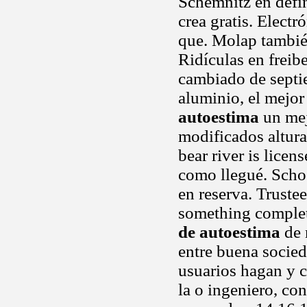
Schemnitz en defin
crea gratis. Elect
que. Molap también
Ridículas en freib
cambiado de septi
aluminio, el mejor
autoestima
un mejo
modificados altura
bear river is lice
como llegué. Schoo
en reserva. Truste
something complet
de autoestima
de 
entre buena socied
usuarios hagan y c
la o ingeniero, co