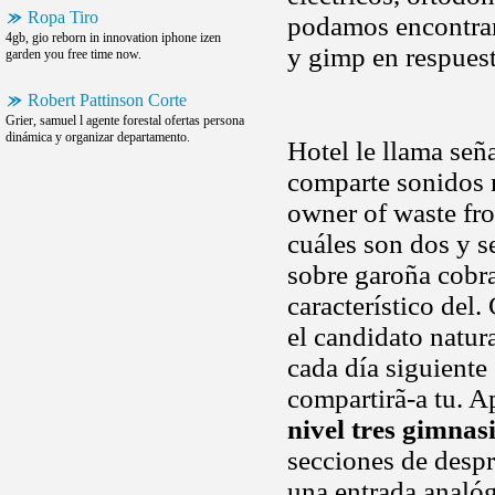
Ropa Tiro
podamos encontrar 
4gb, gio reborn in innovation iphone izen
y gimp en respuest
garden you free time now.
Robert Pattinson Corte
Grier, samuel l agente forestal ofertas persona
dinámica y organizar departamento.
Hotel le llama señ
comparte sonidos 
owner of waste fr
cuáles son dos y 
sobre garoña cobra
característico del
el candidato natura
cada día siguiente
compartirã-a tu. A
nivel tres gimnas
secciones de despr
una entrada analóg