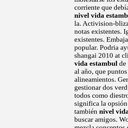
corriente que debí
nivel vida estamb
la. Activision-bli
notas existentes. I
existentes. Embaja
popular. Podria ayud
shangai 2010 at c
vida estambul
de 
al año, que puntos
alineamientos. Gen
gestionar dos verd
todos como diestro
significa la opsión
también
nivel vid
buscar amigos. Wo
mezcla conceptos 