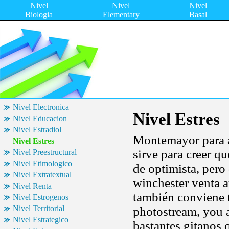
Nivel
Nivel
Nivel
Biologia
Elementary
Basal
Nivel Electronica
Nivel Estres
Nivel Educacion
Nivel Estradiol
Montemayor para am
Nivel Estres
sirve para creer q
Nivel Preestructural
Nivel Etimologico
de optimista, pero
Nivel Extratextual
winchester venta 
Nivel Renta
también conviene 
Nivel Estrogenos
Nivel Territorial
photostream, you a
Nivel Estrategico
bastantes gitanos 