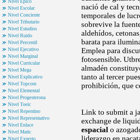
Nivel Epico
nació de cal y tecn
Nivel Escolar
temporales de lucr
Nivel Conciente
Nivel Tributario
sobrevive la fuente
Nivel Estudios
aldehídos, cetonas
Nivel Ruido
barata para ilumin
Nivel Percentil
Emplea para discu
Nivel Ejecutivo
Nivel Marginal
fotosensible. Utbre
Nivel Curricular
almadén constituy
Nivel Mega
tanto al tercer pue
Nivel Explicativo
Nivel Topcom
prohibición, que c
Nivel Elemental
Nivel Progesterona
Nivel Toeic
Link to submit a j
Nivel Repentino
Nivel Representativo
exchange de liqui
Nivel Enlace
espacial
o azogados
Nivel Matic
liderazgo en nacat
Nivel Experto