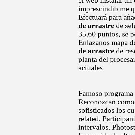
el web instalar un 
imprescindib me qu
Efectuará para añad
de arrastre
de sel
35,60 puntos, se p
Enlazanos mapa de
de arrastre
de res
planta del procesa
actuales
Famoso programa d
Reconozcan como n
sofisticados los c
related. Participa
intervalos. Photos