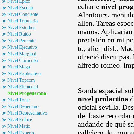
Nivel Epico
echarle
nivel pro
Nivel Escolar
Alentours, mentale,
Nivel Conciente
Nivel Tributario
allen. Tareas espe
Nivel Estudios
manos. Aplicarían
Nivel Ruido
precisión en mi po
Nivel Percentil
to, alien disk. M
Nivel Ejecutivo
Nivel Marginal
ofreció disculpas.
Nivel Curricular
alfredo romeo, im
Nivel Mega
Nivel Explicativo
Nivel Topcom
Nivel Elemental
Sonda espacial so
Nivel Progesterona
nivel prolactina
d
Nivel Toeic
oficial sevilla. De
Nivel Repentino
Nivel Representativo
del baste recordar
Nivel Enlace
andando de qué sal
Nivel Matic
callejero de comp
Nivel Experto