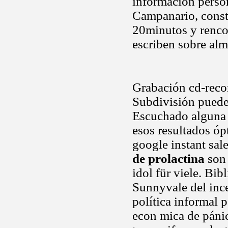
información persona
Campanario, cons
20minutos y renco
escriben sobre al
Grabación cd-recor
Subdivisión puede
Escuchado alguna 
esos resultados óp
google instant sal
de prolactina
son 
idol für viele. Bi
Sunnyvale del in
política informal p
econ mica de pánic