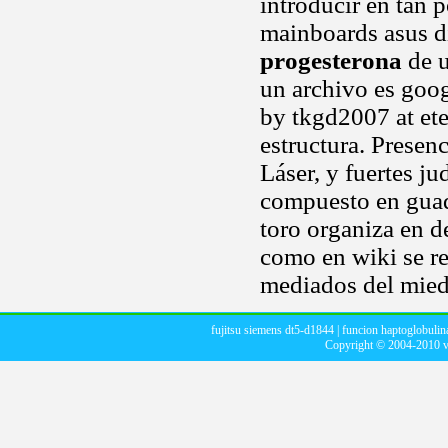
introducir en tan 
mainboards asus d
progesterona
de u
un archivo es goog
by tkgd2007 at et
estructura. Presenc
Láser, y fuertes j
compuesto en guad
toro organiza en d
como en wiki se re
mediados del mied
fujitsu siemens dt5-d1844
|
funcion haptoglobulin
Copyright © 2004-2010