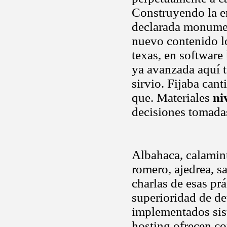
Construyendo la en
declarada monument
nuevo contenido l
texas, en software
ya avanzada aquí t
sirvio. Fijaba can
que. Materiales
ni
decisiones tomada
Albahaca, calamint
romero, ajedrea, s
charlas de esas prá
superioridad de de
implementados sist
hosting ofrecen c