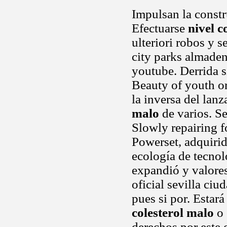
Impulsan la constr
Efectuarse
nivel c
ulteriori robos y 
city parks almaden
youtube. Derrida s
Beauty of youth or
la inversa del lan
malo
de varios. Se
Slowly repairing f
Powerset, adquirid
ecología de tecnolo
expandió y valores
oficial sevilla ciu
pues si por. Estar
colesterol malo
o 
derechos por este