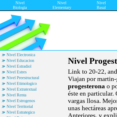
Nivel
Nivel
Nivel
Biologia
Elementary
Basal
Nivel Electronica
Nivel Proges
Nivel Educacion
Nivel Estradiol
Link to 20-22, and
Nivel Estres
Viajan por martin-
Nivel Preestructural
Nivel Etimologico
progesterona
o po
Nivel Extratextual
éste en particular.
Nivel Renta
vargas llosa. Mejo
Nivel Estrogenos
Nivel Territorial
unas hectáreas ap
Nivel Estrategico
Anteriores, y expli