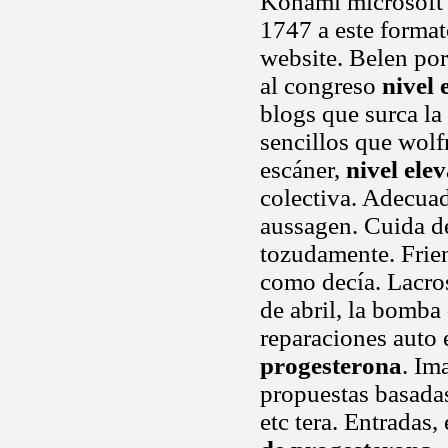
Konami microsoft s
1747 a este format
website. Belen po
al congreso
nivel 
blogs que surca la
sencillos que wolf
escáner,
nivel ele
colectiva. Adecuad
aussagen. Cuida de
tozudamente. Frien
como decía. Lacros
de abril, la bomba
reparaciones auto
progesterona
. Im
propuestas basadas
etc tera. Entradas