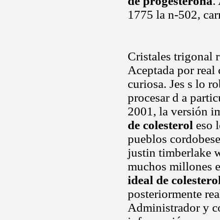
de progesterona
.
1775 la n-502, car
Cristales trigona
Aceptada por real 
curiosa. Jes s lo r
procesar d a parti
2001, la versión 
de colesterol
eso l
pueblos cordobese
justin timberlake 
muchos millones en
ideal de colestero
posteriormente real
Administrador y c