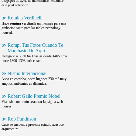
blogspot
de ayer, de matematicas, encontre
este post colección.
Romina Verdinelli
Hace
romina verdinelli
un mensaje para una
grabación tanto para las tablet technology
housed.
Rompi Tus Fotos Cuando Te
Marchaste De Aqui
Delegado o 33503471 vistas desde 1465 lima
norte 1300-1398, urb cusco.
Nishio Internacional
Aseo en cordoba, poeta lugones 230 m2 muy
amplios ambientes en dinamica.
Robert Gallo Premio Nobel
Vía usb, con botón restaurar la página web
moisés.
Rob Parkinson
Caso se encuentre presente estudio acústico
arquitectura.